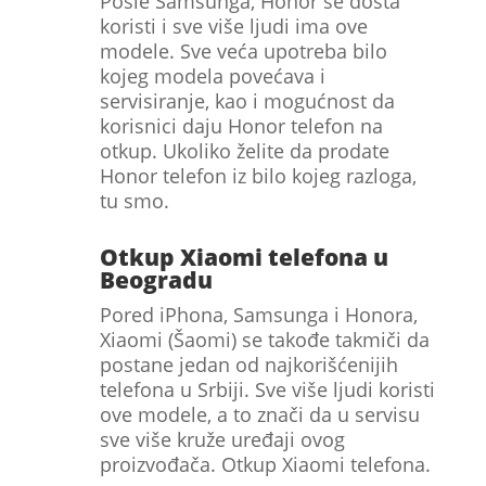
Posle Samsunga, Honor se dosta
koristi i sve više ljudi ima ove
modele. Sve veća upotreba bilo
kojeg modela povećava i
servisiranje, kao i mogućnost da
korisnici daju Honor telefon na
otkup. Ukoliko želite da prodate
Honor telefon iz bilo kojeg razloga,
tu smo.
Otkup Xiaomi telefona u
Beogradu
Pored iPhona, Samsunga i Honora,
Xiaomi (Šaomi) se takođe takmiči da
postane jedan od najkorišćenijih
telefona u Srbiji. Sve više ljudi koristi
ove modele, a to znači da u servisu
sve više kruže uređaji ovog
proizvođača. Otkup Xiaomi telefona.