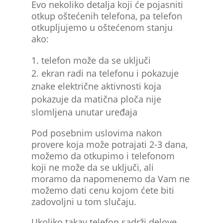
Evo nekoliko detalja koji će pojasniti
otkup oštećenih telefona, pa telefon
otkupljujemo u oštećenom stanju
ako:
telefon može da se uključi
ekran radi na telefonu i pokazuje
znake električne aktivnosti koja
pokazuje da matična ploča nije
slomljena unutar uređaja
Pod posebnim uslovima nakon
provere koja može potrajati 2-3 dana,
možemo da otkupimo i telefonom
koji ne može da se uključi, ali
moramo da napomenemo da Vam ne
možemo dati cenu kojom ćete biti
zadovoljni u tom slučaju.
Ukoliko takav telefon sadrži delove