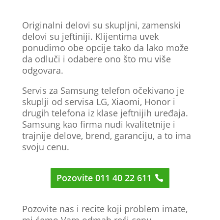
Originalni delovi su skupljni, zamenski
delovi su jeftiniji. Klijentima uvek
ponudimo obe opcije tako da lako može
da odluči i odabere ono što mu više
odgovara.
Servis za Samsung telefon očekivano je
skuplji od servisa LG, Xiaomi, Honor i
drugih telefona iz klase jeftnijih uređaja.
Samsung kao firma nudi kvalitetnije i
trajnije delove, brend, garanciju, a to ima
svoju cenu.
Pozovite 011 40 22 611
Pozovite nas i recite koji problem imate,
mi ćemo Vam odmah reći cenu.