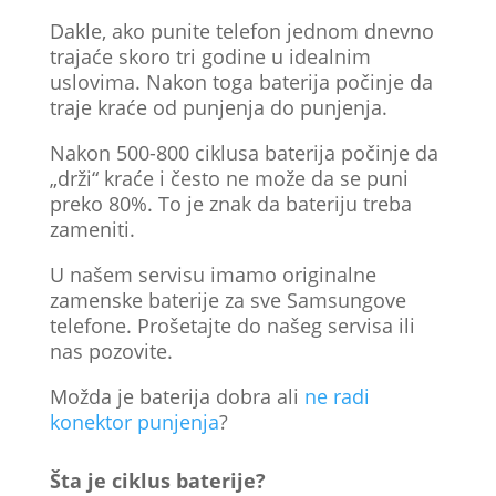
Dakle, ako punite telefon jednom dnevno
trajaće skoro tri godine u idealnim
uslovima. Nakon toga baterija počinje da
traje kraće od punjenja do punjenja.
Nakon 500-800 ciklusa baterija počinje da
„drži“ kraće i često ne može da se puni
preko 80%. To je znak da bateriju treba
zameniti.
U našem servisu imamo originalne
zamenske baterije za sve Samsungove
telefone. Prošetajte do našeg servisa ili
nas pozovite.
Možda je baterija dobra ali
ne radi
konektor punjenja
?
Šta je ciklus baterije?