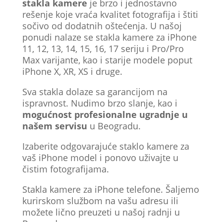
stakla kamere
je brzo i jednostavno
rešenje koje vraća kvalitet fotografija i štiti
sočivo od dodatnih oštećenja. U našoj
ponudi nalaze se stakla kamere za iPhone
11, 12, 13, 14, 15, 16, 17 seriju i Pro/Pro
Max varijante, kao i starije modele poput
iPhone X, XR, XS i druge.
Sva stakla dolaze sa garancijom na
ispravnost. Nudimo brzo slanje, kao i
mogućnost profesionalne ugradnje u
našem servisu
u Beogradu.
Izaberite odgovarajuće staklo kamere za
vaš iPhone model i ponovo uživajte u
čistim fotografijama.
Stakla kamere za iPhone telefone. Šaljemo
kurirskom službom na vašu adresu ili
možete lično preuzeti u našoj radnji u