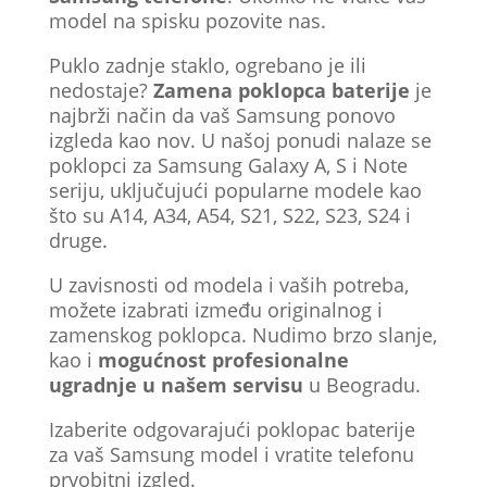
model na spisku pozovite nas.
Puklo zadnje staklo, ogrebano je ili
nedostaje?
Zamena poklopca baterije
je
najbrži način da vaš Samsung ponovo
izgleda kao nov. U našoj ponudi nalaze se
poklopci za Samsung Galaxy A, S i Note
seriju, uključujući popularne modele kao
što su A14, A34, A54, S21, S22, S23, S24 i
druge.
U zavisnosti od modela i vaših potreba,
možete izabrati između originalnog i
zamenskog poklopca. Nudimo brzo slanje,
kao i
mogućnost profesionalne
ugradnje u našem servisu
u Beogradu.
Izaberite odgovarajući poklopac baterije
za vaš Samsung model i vratite telefonu
prvobitni izgled.