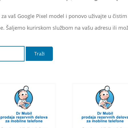
 za vaš Google Pixel model i ponovo uživajte u čistim
ne. Šaljemo kurirskom službom na vašu adresu ili može
Traži