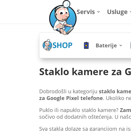
Servis
Usluge
Baterije
Staklo kamere za G
Dobrodošli u kategoriju
staklo kame
za Google Pixel telefone
. Ukoliko n
Puklo ili napuklo staklo kamere?
Zam
sočivo od dodatnih oštećenja. U našoj
Sva stakla dolaze sa garancijom na i