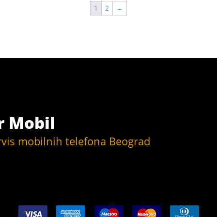
1
2
→
r Mobil
rvis mobilnih telefona Beograd