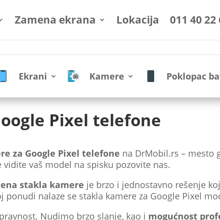
Zamena ekrana
Lokacija
011 40 22
Ekrani
Kamere
Poklopac ba
oogle Pixel telefone
re za Google Pixel telefone
na DrMobil.rs – mesto 
e vidite vaš model na spisku pozovite nas.
ena stakla kamere
je brzo i jednostavno rešenje koje 
 ponudi nalaze se stakla kamere za Google Pixel modele
spravnost. Nudimo brzo slanje, kao i
mogućnost prof