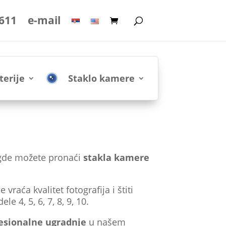
 611
e-mail
terije
Staklo kamere
gde možete pronaći
stakla kamere
vraća kvalitet fotografija i štiti
 4, 5, 6, 7, 8, 9, 10.
esionalne ugradnje
u našem