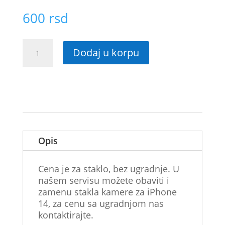
600
rsd
Staklo
Dodaj u korpu
kamere
za
iPhone
14
količina
Opis
Cena je za staklo, bez ugradnje. U
našem servisu možete obaviti i
zamenu stakla kamere za iPhone
14, za cenu sa ugradnjom nas
kontaktirajte.