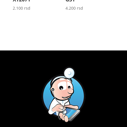
2.100
rsd
4.200
rsd