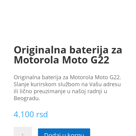
Originalna baterija za
Motorola Moto G22
Originalna baterija za Motorola Moto G22.
Slanje kurirskom službom na Vašu adresu
ili lično preuzimanje u našoj radnji u
Beogradu.
4.100
rsd
Originalna
Dodaj u korpu