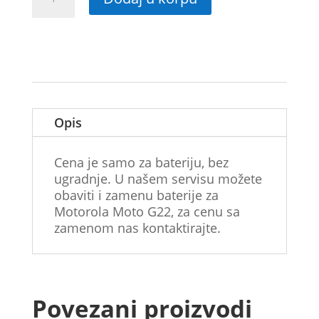
baterija
za
Motorola
Moto
G22
količina
Opis
Cena je samo za bateriju, bez
ugradnje. U našem servisu možete
obaviti i zamenu baterije za
Motorola Moto G22, za cenu sa
zamenom nas kontaktirajte.
Povezani proizvodi