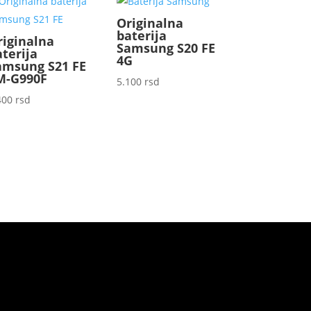
Originalna
baterija
riginalna
Samsung S20 FE
aterija
4G
amsung S21 FE
M-G990F
5.100
rsd
400
rsd