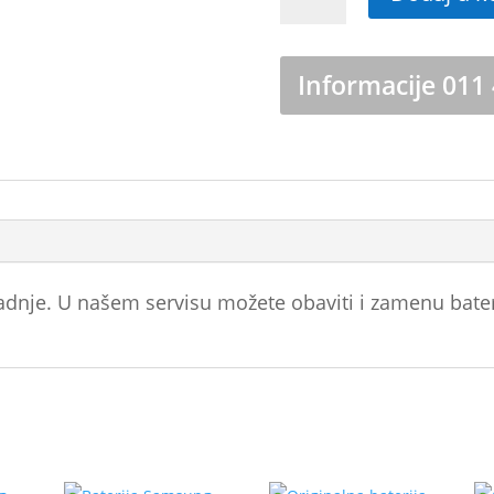
za
Samsung
Galaxy
Informacije 011
S24
SM-
S921
količina
radnje. U našem servisu možete obaviti i zamenu bate