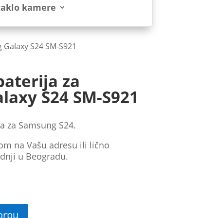
taklo kamere
ng Galaxy S24 SM-S921
baterija za
laxy S24 SM-S921
jа za Samsung S24.
om na Vašu adresu ili lično
dnji u Beogradu.
orpu