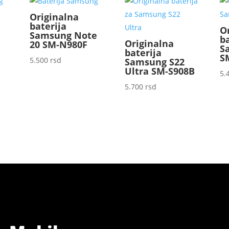
Originalna
baterija
O
Samsung Note
b
Originalna
20 SM-N980F
S
baterija
S
5.500
rsd
Samsung S22
Ultra SM-S908B
5.
5.700
rsd