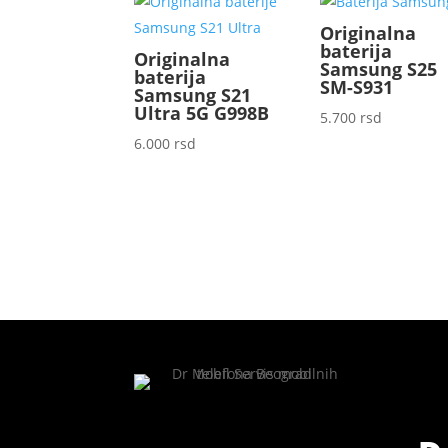
Originalna
baterija
Originalna
Samsung S25
baterija
SM-S931
Samsung S21
Ultra 5G G998B
5.700
rsd
6.000
rsd