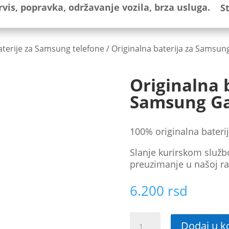
S
aterije za Samsung telefone
/ Originalna baterija za Samsu
Originalna 
Samsung Ga
100% originalna bateri
Slanje kurirskom služb
preuzimanje u našoj ra
6.200
rsd
Originalna
Dodaj u k
baterija