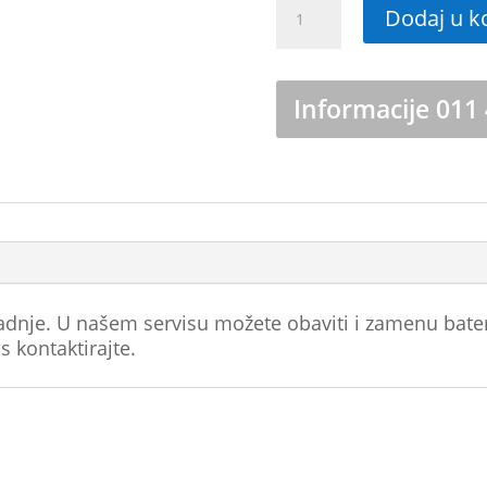
Dodaj u k
baterija
Samsung
Galaxy
Tab
Informacije 011
S7
-
SM-
T875
količina
radnje. U našem servisu možete obaviti i zamenu bate
 kontaktirajte.