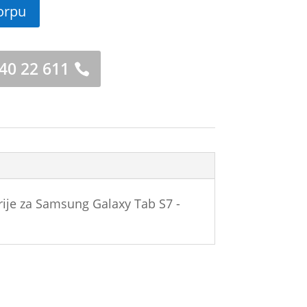
orpu
 40 22 611
rije za Samsung Galaxy Tab S7 -