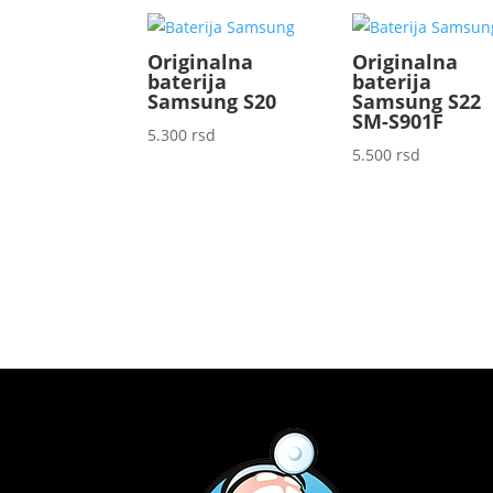
Originalna
Originalna
baterija
baterija
Samsung S20
Samsung S22
SM-S901F
5.300
rsd
5.500
rsd