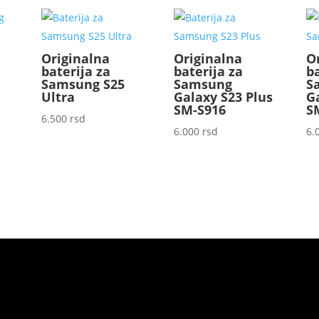
Originalna
Originalna
O
baterija za
baterija za
ba
Samsung S25
Samsung
S
Ultra
Galaxy S23 Plus
G
SM-S916
S
6.500
rsd
6.000
rsd
6.