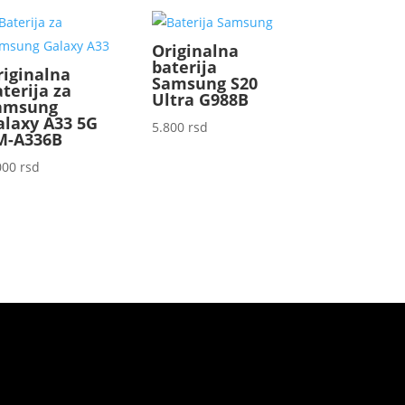
Originalna
baterija
riginalna
Samsung S20
terija za
Ultra G988B
amsung
alaxy A33 5G
5.800
rsd
M-A336B
000
rsd