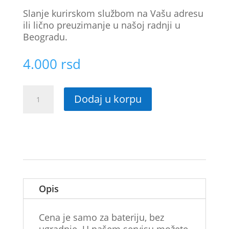
Slanje kurirskom službom na Vašu adresu
ili lično preuzimanje u našoj radnji u
Beogradu.
4.000
rsd
Originalna
Dodaj u korpu
baterija
glavna
Samsung
Galaxy
Z
Flip
6
SM-
Opis
F741B
količina
Cena je samo za bateriju, bez
ugradnje. U našem servisu možete