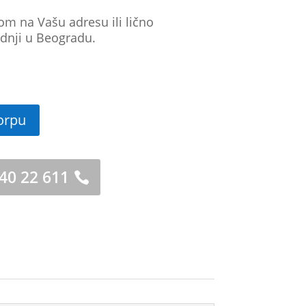
om na Vašu adresu ili lično
dnji u Beogradu.
orpu
 40 22 611