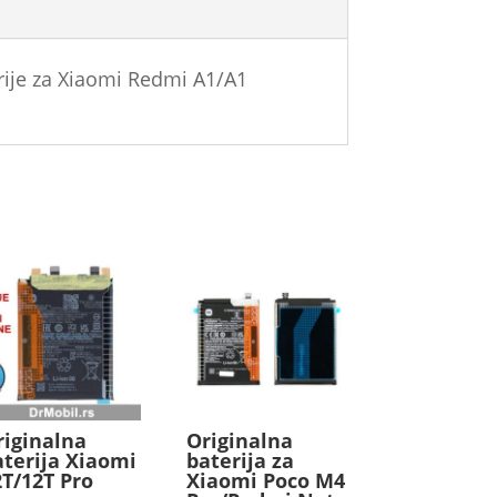
rije za Xiaomi Redmi A1/A1
riginalna
Originalna
aterija Xiaomi
baterija za
2T/12T Pro
Xiaomi Poco M4