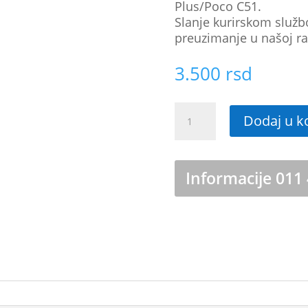
Plus/Poco C51.
Slanje kurirskom služb
preuzimanje u našoj ra
3.500
rsd
Originalna
Dodaj u k
baterija
za
Xiaomi
Redmi
Informacije 011
A1/A1
Plus/A2/A2
Plus/Poco
C51
količina