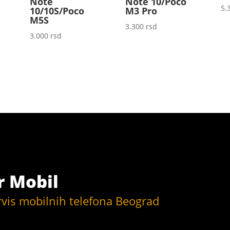
Note
Note 10/Poco
5.
10/10S/Poco
M3 Pro
M5S
3.300
rsd
3.000
rsd
r Mobil
rvis mobilnih telefona Beograd