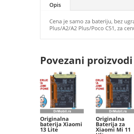
Opis
Cena je samo za bateriju, bez ug
Plus/A2/A2 Plus/Poco C51, za cen
Povezani proizvodi
Originalna
Originalna
baterija Xiaomi
Baterija za
13 Lite
Xiaomi Mi 11