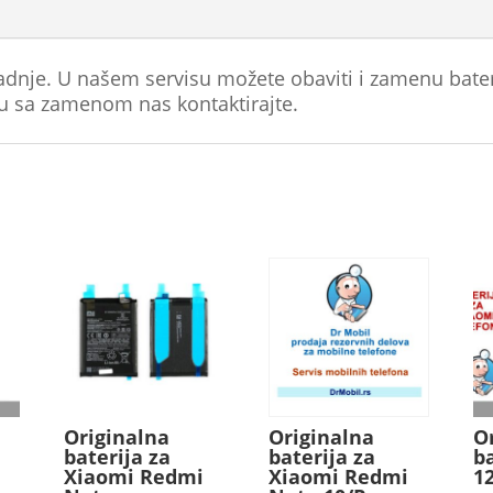
radnje. U našem servisu možete obaviti i zamenu bate
u sa zamenom nas kontaktirajte.
Originalna
Originalna
O
baterija za
baterija za
b
Xiaomi Redmi
Xiaomi Redmi
1