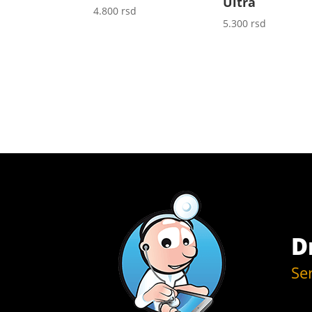
Ultra
4.800
rsd
5.300
rsd
D
Se