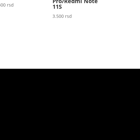
Pro/Redmi Note
300
rsd
11S
3.500
rsd