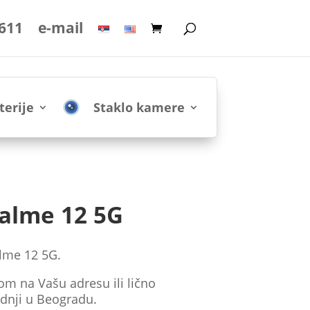
 611
e-mail
terije
Staklo kamere
ealme 12 5G
lme 12 5G.
om na Vašu adresu ili lično
dnji u Beogradu.