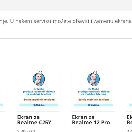
nje. U našem servisu možete obaviti i zamenu ekrana
Ekran za
Ekran za
E
Realme C25Y
Realme 12 Pro
R
3.300
rsd
3.