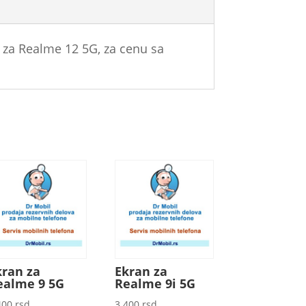
 za Realme 12 5G, za cenu sa
kran za
Ekran za
ealme 9 5G
Realme 9i 5G
400
rsd
3.400
rsd