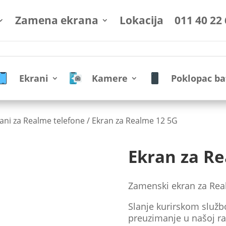
Zamena ekrana
Lokacija
011 40 22
Ekrani
Kamere
Poklopac ba
ani za Realme telefone
/ Ekran za Realme 12 5G
Ekran za R
Zamenski ekran za Rea
Slanje kurirskom služb
preuzimanje u našoj ra