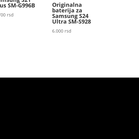
Originalna
lus SM-G996B
baterija za
700
rsd
Samsung S24
Ultra SM-S928
6.000
rsd