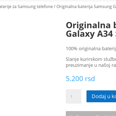
aterije za Samsung telefone
/ Originalna baterija Samsung 
Originalna 
Galaxy A34
100% originalna bateri
Slanje kurirskom služb
preuzimanje u našoj ra
5.200
rsd
Originalna
Dodaj u k
baterija
Samsung
Galaxy
A34