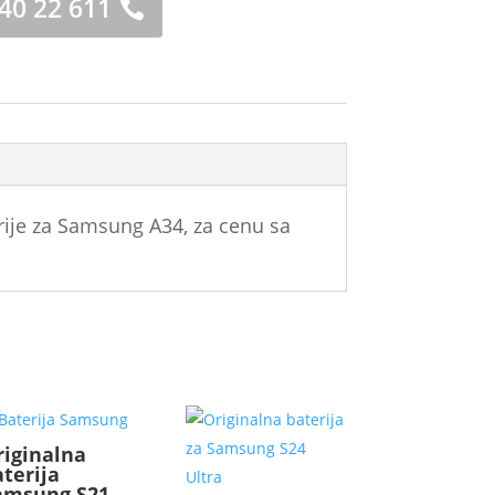
 40 22 611
rije za Samsung A34, za cenu sa
riginalna
aterija
amsung S21