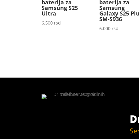
baterija za
baterija za
Samsung S25
Samsung
Ultra
Galaxy S25 Pl
SM-S936
6.500
rsd
6.000
rsd
D
Se