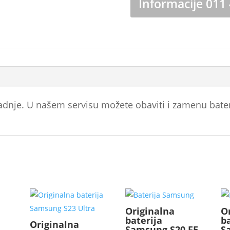
Informacije 011
SM-
A346B
količina
radnje. U našem servisu možete obaviti i zamenu bate
Originalna
O
baterija
b
Originalna
Samsung S20 FE
S