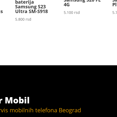
baterija
4G
P
Samsung S23
us
Ultra SM-S918
5.100
rsd
5.
5.800
rsd
r Mobil
rvis mobilnih telefona Beograd