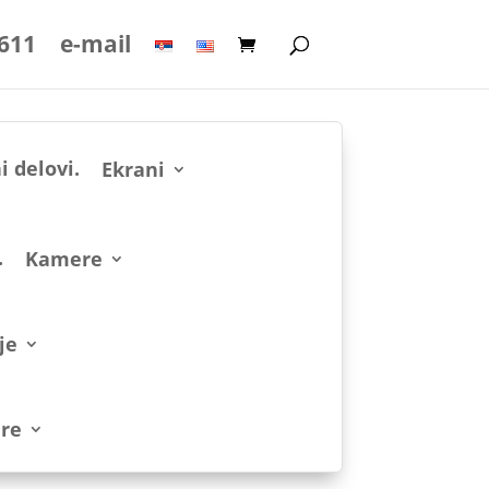
 611
e-mail
Ekrani
Kamere
je
re