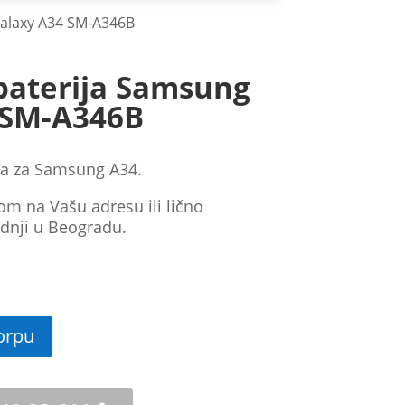
Galaxy A34 SM-A346B
baterija Samsung
 SM-A346B
jа za Samsung A34.
om na Vašu adresu ili lično
dnji u Beogradu.
orpu