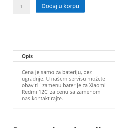
Originalna
Dodaj u korpu
baterija
za
Xiaomi
Redmi
12C
količina
Opis
Cena je samo za bateriju, bez
ugradnje. U našem servisu možete
obaviti i zamenu baterije za Xiaomi
Redmi 12C, za cenu sa zamenom
nas kontaktirajte.