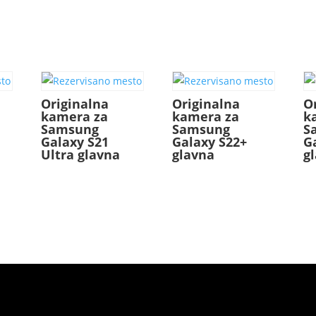
Originalna
Originalna
O
kamera za
kamera za
k
Samsung
Samsung
S
Galaxy S21
Galaxy S22+
G
Ultra glavna
glavna
g