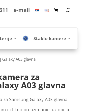
 611
e-mail
terije
Staklo kamere
 Galaxy A03 glavna
 kamera za
laxy A03 glavna
a za Samsung Galaxy A03 glavna.
m ili lično preuzimanje, uz opciju