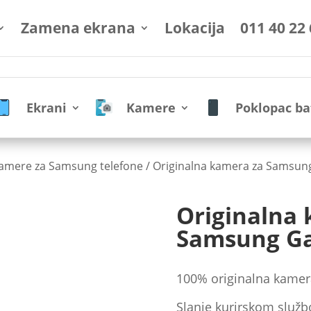
Zamena ekrana
Lokacija
011 40 22
Ekrani
Kamere
Poklopac ba
amere za Samsung telefone
/ Originalna kamera za Samsung
Originalna
Samsung Ga
100% originalna kamer
Slanje kurirskom službo