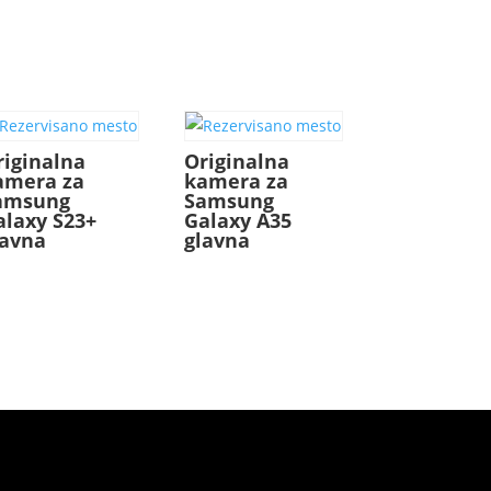
riginalna
Originalna
amera za
kamera za
amsung
Samsung
alaxy S23+
Galaxy A35
lavna
glavna