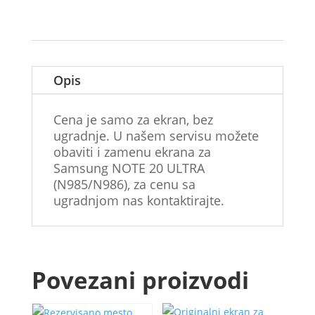
NOTE
20
ULTRA
(N985/N986)
Black
Opis
količina
Cena je samo za ekran, bez
ugradnje. U našem servisu možete
obaviti i zamenu ekrana za
Samsung NOTE 20 ULTRA
(N985/N986), za cenu sa
ugradnjom nas kontaktirajte.
Povezani proizvodi