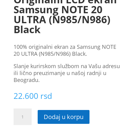
Samsung NOTE 20
ULTRA (N985/N986)
Black
100% originalni ekran za Samsung NOTE
20 ULTRA (N985/N986) Black.
Slanje kurirskom službom na Vašu adresu
ili lično preuzimanje u našoj radnji u
Beogradu.
22.600
rsd
Originalni
Dodaj u korpu
LCD
ekran
Samsung