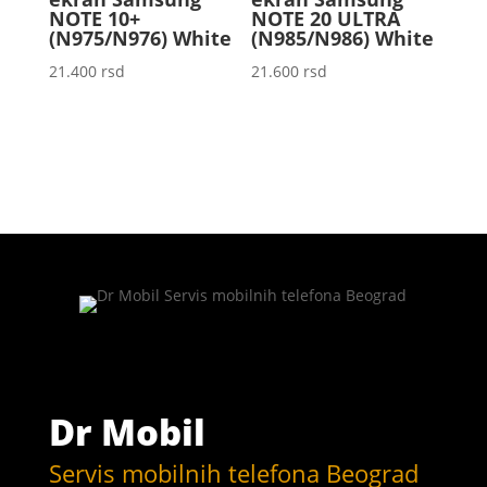
NOTE 10+
NOTE 20 ULTRA
(N975/N976) White
(N985/N986) White
21.400
rsd
21.600
rsd
Dr Mobil
Servis mobilnih telefona Beograd