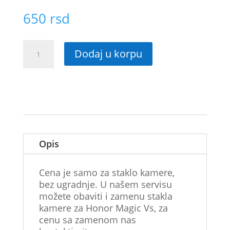
650
rsd
Staklo
Dodaj u korpu
kamere
za
Honor
Magic
Vs
količina
Opis
Cena je samo za staklo kamere,
bez ugradnje. U našem servisu
možete obaviti i zamenu stakla
kamere za Honor Magic Vs, za
cenu sa zamenom nas