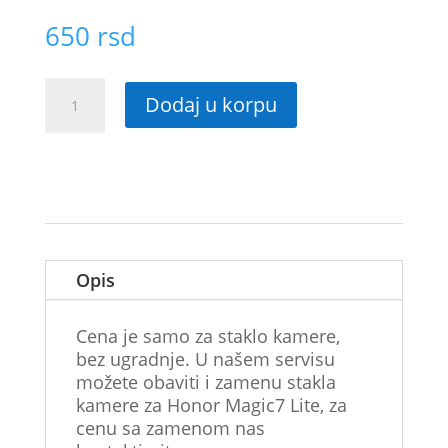
650
rsd
Staklo
Dodaj u korpu
kamere
za
Honor
Magic7
Lite
količina
Opis
Cena je samo za staklo kamere,
bez ugradnje. U našem servisu
možete obaviti i zamenu stakla
kamere za Honor Magic7 Lite, za
cenu sa zamenom nas