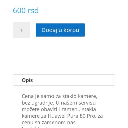
600
rsd
Staklo
Dodaj u korpu
kamere
za
Huawei
Pura
80
Pro
količina
Opis
Cena je samo za staklo kamere,
bez ugradnje. U našem servisu
možete obaviti i zamenu stakla
kamere za Huawei Pura 80 Pro, za
cenu sa zamenom nas