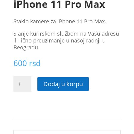
iPhone 11 Pro Max
Staklo kamere za iPhone 11 Pro Max.
Slanje kurirskom službom na Vašu adresu
ili lično preuzimanje u našoj radnji u
Beogradu.
600
rsd
Staklo
Dodaj u korpu
kamere
za
iPhone
11
Pro
Max
količina