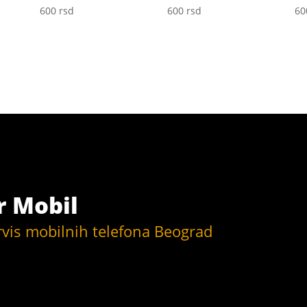
600
rsd
600
rsd
6
r Mobil
rvis mobilnih telefona Beograd