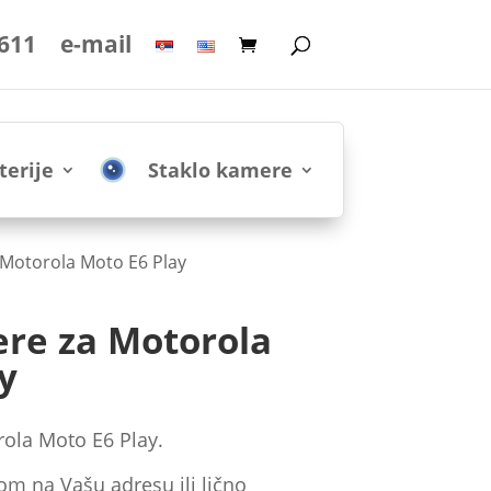
 611
e-mail
terije
Staklo kamere
 Motorola Moto E6 Play
ere za Motorola
y
ola Moto E6 Play.
om na Vašu adresu ili lično