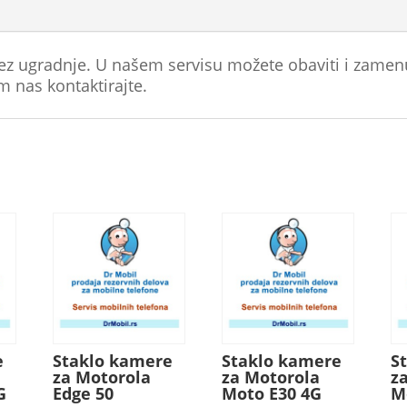
ez ugradnje. U našem servisu možete obaviti i zamen
 nas kontaktirajte.
e
Staklo kamere
Staklo kamere
S
za Motorola
za Motorola
z
G
Edge 50
Moto E30 4G
M