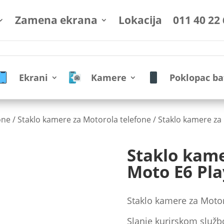
Zamena ekrana
Lokacija
011 40 22
Ekrani
Kamere
Poklopac ba
one
/
Staklo kamere za Motorola telefone
/ Staklo kamere za
Staklo kam
Moto E6 Pla
Staklo kamere za Motor
Slanje kurirskom služb