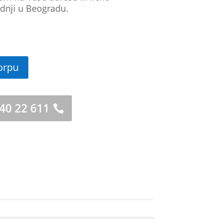
dnji u Beogradu.
orpu
 40 22 611