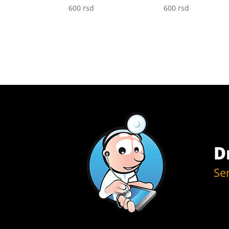
600
rsd
600
rsd
D
Se