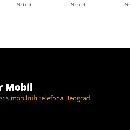
600
rsd
600
rsd
6
r Mobil
rvis mobilnih telefona Beograd