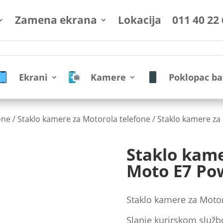
Zamena ekrana
Lokacija
011 40 22
Ekrani
Kamere
Poklopac ba
one
/
Staklo kamere za Motorola telefone
/ Staklo kamere z
Staklo kam
Moto E7 Po
Staklo kamere za Moto
Slanje kurirskom služb