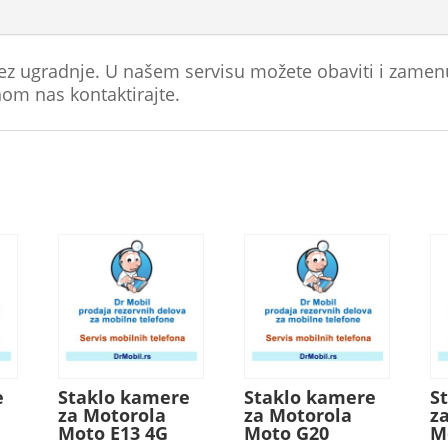
ez ugradnje. U našem servisu možete obaviti i zamen
om nas kontaktirajte.
e
Staklo kamere
Staklo kamere
S
za Motorola
za Motorola
z
Moto E13 4G
Moto G20
M