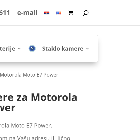
 611
e-mail
terije
Staklo kamere
a Motorola Moto E7 Power
ere za Motorola
wer
rola Moto E7 Power.
om na Vašu adresu ili lično