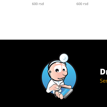
600
rsd
600
rsd
D
Se