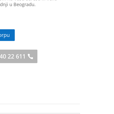
dnji u Beogradu.
orpu
 40 22 611