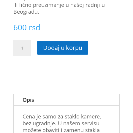
ili lično preuzimanje u našoj radnji u
Beogradu.
600
rsd
Staklo
Dodaj u korpu
kamere
za
Motorola
Moto
G40
Fusion
4G
količina
Opis
Cena je samo za staklo kamere,
bez ugradnje. U našem servisu
možete obaviti i zamenu stakla