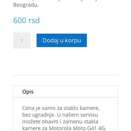
Beogradu.
600
rsd
Staklo
Dodaj u korpu
kamere
za
Motorola
Moto
G41
4G
količina
Opis
Cena je samo za staklo kamere,
bez ugradnje. U našem servisu
možete obaviti i zamenu stakla
kamere za Motorola Moto G41 4G,