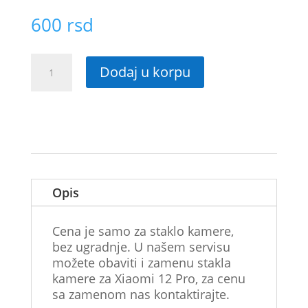
600
rsd
Staklo
Dodaj u korpu
kamere
za
Xiaomi
12
Pro
količina
Opis
Cena je samo za staklo kamere,
bez ugradnje. U našem servisu
možete obaviti i zamenu stakla
kamere za Xiaomi 12 Pro, za cenu
sa zamenom nas kontaktirajte.