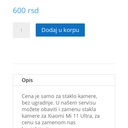
600
rsd
Staklo
Dodaj u korpu
kamere
za
Xiaomi
Mi
11
Ultra
količina
Opis
Cena je samo za staklo kamere,
bez ugradnje. U našem servisu
možete obaviti i zamenu stakla
kamere za Xiaomi Mi 11 Ultra, za
cenu sa zamenom nas