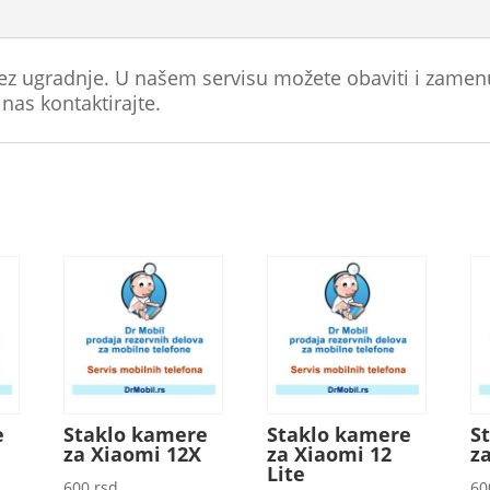
ez ugradnje. U našem servisu možete obaviti i zame
as kontaktirajte.
e
Staklo kamere
Staklo kamere
S
za Xiaomi 12X
za Xiaomi 12
z
Lite
600
rsd
6