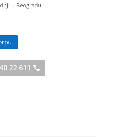
dnji u Beogradu.
orpu
 40 22 611