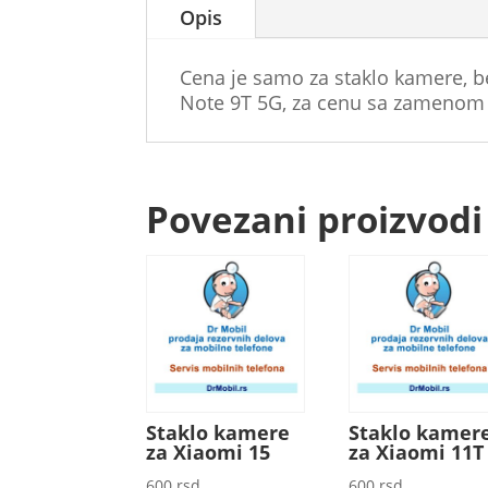
Opis
Cena je samo za staklo kamere, b
Note 9T 5G, za cenu sa zamenom n
Povezani proizvodi
Staklo kamere
Staklo kamer
za Xiaomi 15
za Xiaomi 11T
600
rsd
600
rsd