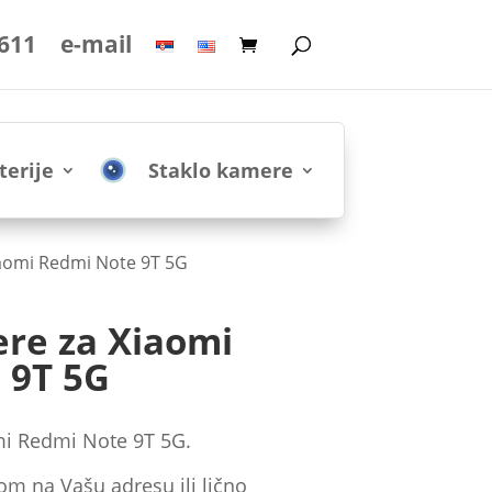
 611
e-mail
terije
Staklo kamere
iaomi Redmi Note 9T 5G
re za Xiaomi
 9T 5G
mi Redmi Note 9T 5G.
om na Vašu adresu ili lično