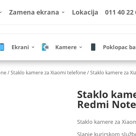
Zamena ekrana
Lokacija
011 40 22
Ekrani
Kamere
Poklopac ba
one
/
Staklo kamere za Xiaomi telefone
/ Staklo kamere za X
Staklo kame
Redmi Note
Staklo kamere za Xiao
Slanje kurirskom služb