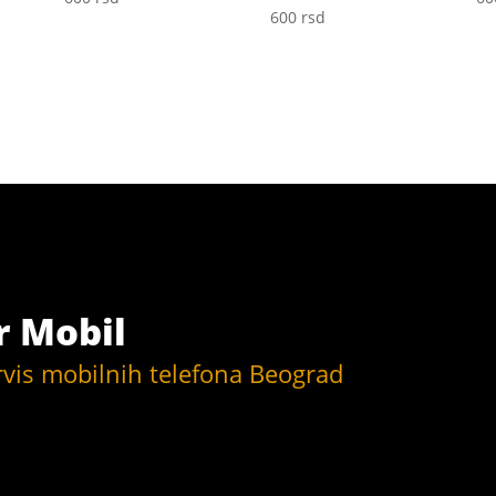
600
rsd
r Mobil
rvis mobilnih telefona Beograd