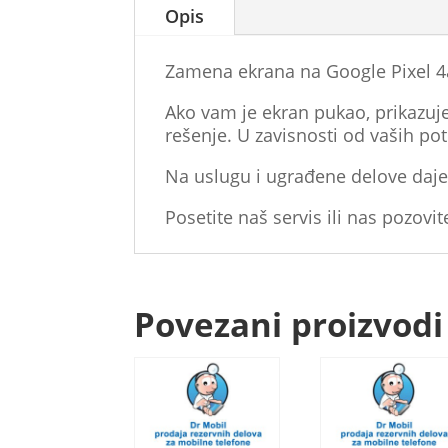
Opis
Zamena ekrana na Google Pixel 4a
Ako vam je ekran pukao, prikazuje 
rešenje. U zavisnosti od vaših po
Na uslugu i ugrađene delove daje
Posetite naš servis ili nas pozovit
Povezani proizvodi