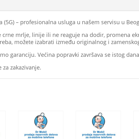
 (5G) – profesionalna usluga u našem servisu u Beo
crne mrlje, linije ili ne reaguje na dodir, promena ekr
treba, možete izabrati između originalnog i zamensko
mo garanciju. Većina popravki završava se istog dana
e za zakazivanje.