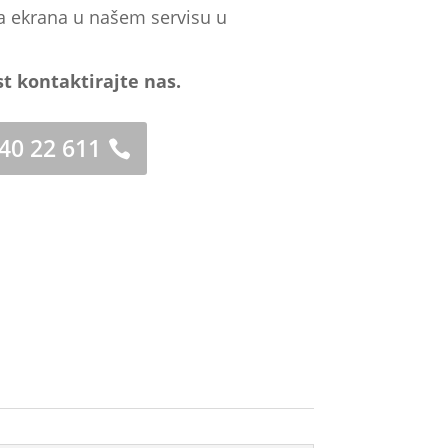
a ekrana u našem servisu u
st kontaktirajte nas.
 40 22 611