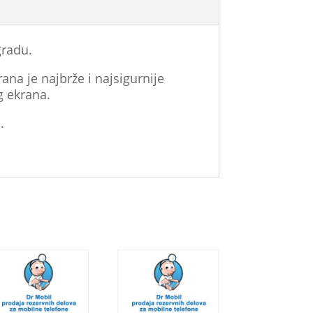
gradu.
ana je najbrže i najsigurnije
g ekrana.
.