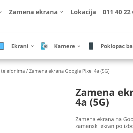
Zamena ekrana
Lokacija
011 40 22
Ekrani
Kamere
Poklopac ba
 telefonima
/ Zamena ekrana Google Pixel 4a (5G)
Zamena ekr
4a (5G)
Zamena ekrana na Google
zamenski ekran po izbo