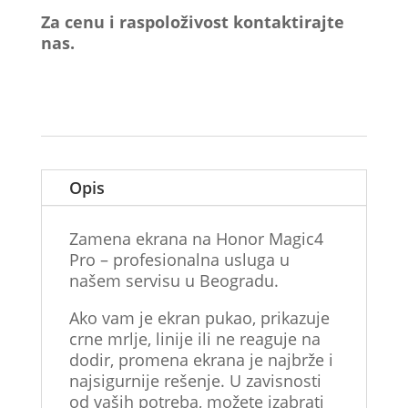
Za cenu i raspoloživost kontaktirajte
nas.
Opis
Zamena ekrana na Honor Magic4
Pro – profesionalna usluga u
našem servisu u Beogradu.
Ako vam je ekran pukao, prikazuje
crne mrlje, linije ili ne reaguje na
dodir, promena ekrana je najbrže i
najsigurnije rešenje. U zavisnosti
od vaših potreba, možete izabrati