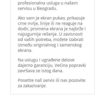
profesionalna usluga u našem
servisu u Beogradu.
Ako vam je ekran pukao, prikazuje
crne mrlje, linije ili ne reaguje na
dodir, promena ekrana je najbrže i
najsigurnije rešenje. U zavisnosti
od vaših potreba, možete izabrati
između originalnog i zamenskog
ekrana.
Na uslugu i ugrađene delove
dajemo garanciju. Većina popravki
završava se istog dana.
Posetite naš servis ili nas pozovite
za zakazivanje.