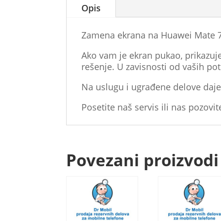
Opis
Zamena ekrana na Huawei Mate 70
Ako vam je ekran pukao, prikazuje 
rešenje. U zavisnosti od vaših po
Na uslugu i ugrađene delove daje
Posetite naš servis ili nas pozovit
Povezani proizvodi