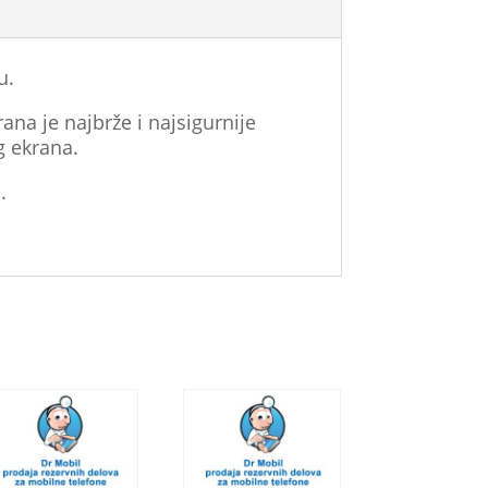
u.
ana je najbrže i najsigurnije
g ekrana.
.