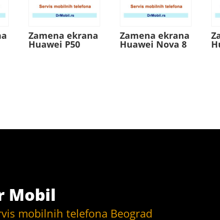
na
Zamena ekrana
Zamena ekrana
Z
Huawei P50
Huawei Nova 8
H
r Mobil
rvis mobilnih telefona Beograd