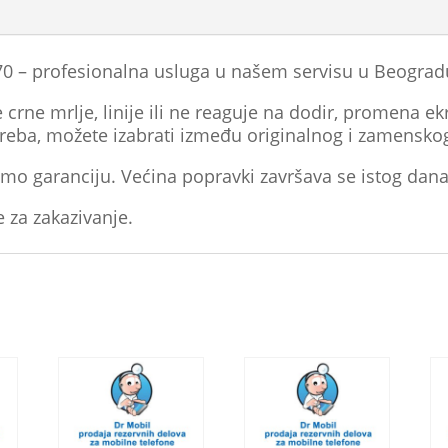
 – profesionalna usluga u našem servisu u Beograd
crne mrlje, linije ili ne reaguje na dodir, promena ekr
treba, možete izabrati između originalnog i zamensko
mo garanciju. Većina popravki završava se istog dana
e za zakazivanje.