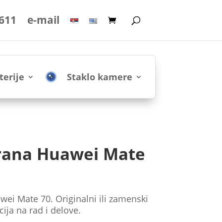
 611
e-mail
terije
Staklo kamere
rana Huawei Mate
i Mate 70. Originalni ili zamenski
ija na rad i delove.