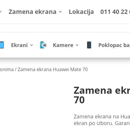
Zamena ekrana
Lokacija
011 40 22
Ekrani
Kamere
Poklopac ba
fonima
/ Zamena ekrana Huawei Mate 70
Zamena ek
70
Zamena ekrana na Huawe
ekran po izboru. Garanc