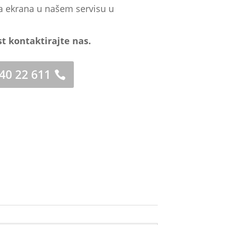
a ekrana u našem servisu u
st kontaktirajte nas.
 40 22 611