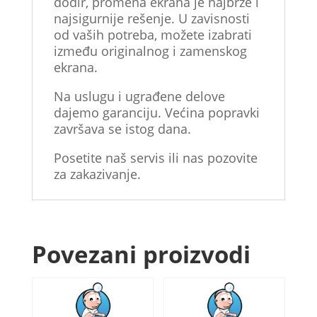
dodir, promena ekrana je najbrže i
najsigurnije rešenje. U zavisnosti
od vaših potreba, možete izabrati
između originalnog i zamenskog
ekrana.
Na uslugu i ugrađene delove
dajemo garanciju. Većina popravki
završava se istog dana.
Posetite naš servis ili nas pozovite
za zakazivanje.
Povezani proizvodi