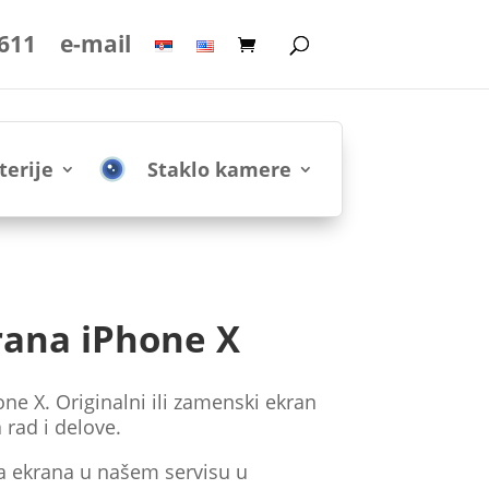
 611
e-mail
terije
Staklo kamere
ana iPhone X
e X. Originalni ili zamenski ekran
 rad i delove.
a ekrana u našem servisu u