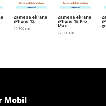
na
Zamena ekrana
Zamena ekrana
Z
iPhone 12
iPhone 15 Pro
i
Max
g
10.500
rsd
17.000
rsd
r Mobil