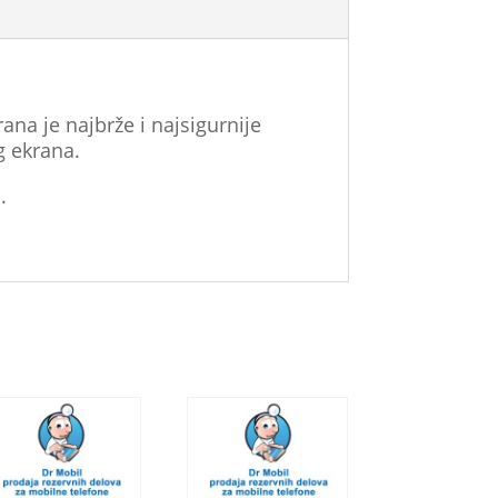
ana je najbrže i najsigurnije
g ekrana.
.