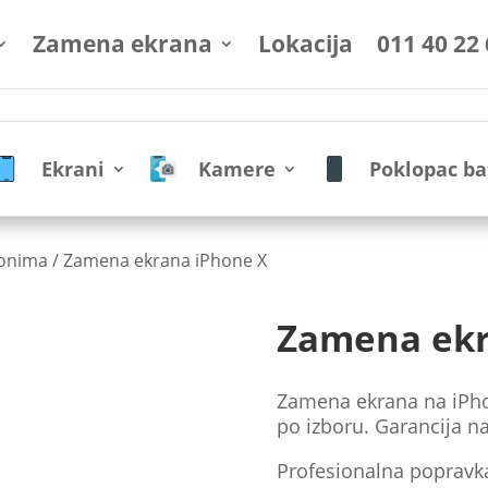
Zamena ekrana
Lokacija
011 40 22
Ekrani
Kamere
Poklopac ba
fonima
/ Zamena ekrana iPhone X
Zamena ekr
Zamena ekrana na iPhon
po izboru. Garancija na
Profesionalna popravk