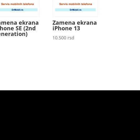
amena ekrana
Zamena ekrana
Phone SE (2nd
iPhone 13
eneration)
10.500
rsd