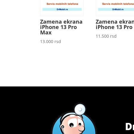
Zamena ekrana
Zamena ekra
iPhone 13 Pro
iPhone 13 Pro
Max
11.500
rsd
13.000
rsd
D