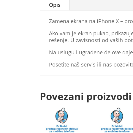
Opis
Zamena ekrana na iPhone X – pro
Ako vam je ekran pukao, prikazuje 
rešenje. U zavisnosti od vaših po
Na uslugu i ugrađene delove daje
Posetite naš servis ili nas pozovit
Povezani proizvodi