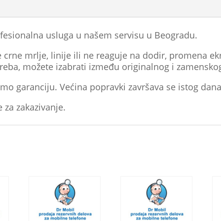
fesionalna usluga u našem servisu u Beogradu.
crne mrlje, linije ili ne reaguje na dodir, promena ekr
treba, možete izabrati između originalnog i zamensko
mo garanciju. Većina popravki završava se istog dana
e za zakazivanje.