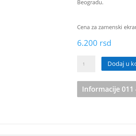
Beogradu.
Cena za zamenski ekra
6.200
rsd
Zamena
Dodaj u k
ekrana
iPhone
X
količina
Informacije 011