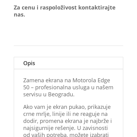
Za cenu i raspoloživost kontaktirajte
nas.
Opis
Zamena ekrana na Motorola Edge
50 – profesionalna usluga u našem
servisu u Beogradu.
Ako vam je ekran pukao, prikazuje
crne mrlje, linije ili ne reaguje na
dodir, promena ekrana je najbrže i
najsigurnije rešenje. U zavisnosti
od vaših potreba, možete izabrati