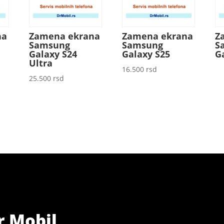
na
Zamena ekrana
Zamena ekrana
Z
Samsung
Samsung
S
Galaxy S24
Galaxy S25
G
Ultra
16.500
rsd
25.500
rsd
r Mobil