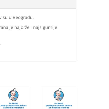
visu u Beogradu.
ana je najbrže i najsigurnije
.