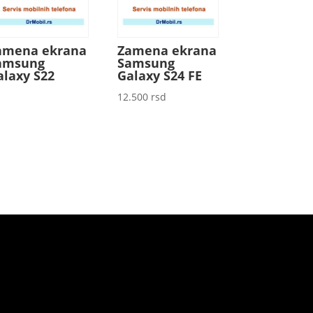
amena ekrana
Zamena ekrana
amsung
Samsung
alaxy S22
Galaxy S24 FE
12.500
rsd