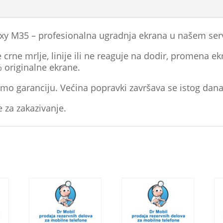
y M35 – profesionalna ugradnja ekrana u našem ser
crne mrlje, linije ili ne reaguje na dodir, promena ekr
% originalne ekrane.
mo garanciju. Većina popravki završava se istog dana
e za zakazivanje.