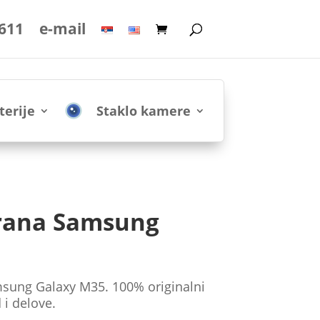
 611
e-mail
terije
Staklo kamere
rana Samsung
ung Galaxy M35. 100% originalni
 i delove.