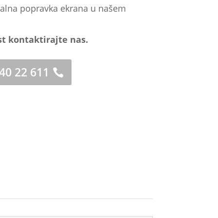
onalna popravka ekrana u našem
st kontaktirajte nas.
 40 22 611