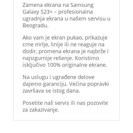
Zamena ekrana na Samsung
Galaxy S23+ – profesionalna
ugradnja ekrana u našem servisu u
Beogradu.
Ako vam je ekran pukao, prikazuje
crne mrlje, linije ili ne reaguje na
dodir, promena ekrana je najbrže i
najsigurnije rešenje. Koristimo
isključivo 100% originalne ekrane.
Na uslugu i ugrađene delove
dajemo garanciju. Većina popravki
završava se istog dana.
Posetite naš servis ili nas pozovite
za zakazivanje.