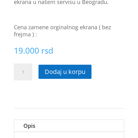
ekrana u našem servisu u Beogradu.
Cena zamene orginalnog ekrana ( bez
frejma ) :
19.000
rsd
Zamena
Dodaj u korpu
ekrana
Samsung
Galaxy
S23+
količina
Opis