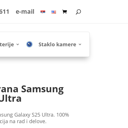
 611
e-mail
terije
Staklo kamere
rana Samsung
Ultra
sung Galaxy S25 Ultra. 100%
cija na rad i delove.