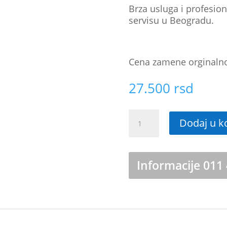
Brza usluga i profesi
servisu u Beogradu.
Cena zamene orginalnog
27.500
rsd
Zamena
Dodaj u k
ekrana
Samsung
Galaxy
S25
Informacije 011
Ultra
količina