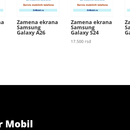
na
Zamena ekrana
Zamena ekrana
Z
Samsung
Samsung
S
Galaxy A26
Galaxy S24
G
17.500
rsd
r Mobil