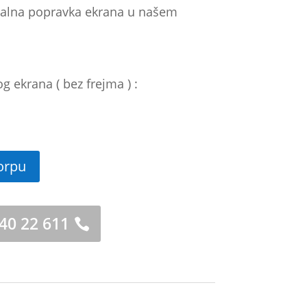
onalna popravka ekrana u našem
 ekrana ( bez frejma ) :
orpu
 40 22 611