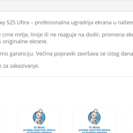
 S25 Ultra – profesionalna ugradnja ekrana u našem
crne mrlje, linije ili ne reaguje na dodir, promena ekr
% originalne ekrane.
mo garanciju. Većina popravki završava se istog dana
e za zakazivanje.