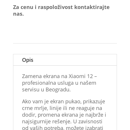
Za cenu i raspoloživost kontaktirajte
nas.
Opis
Zamena ekrana na Xiaomi 12 –
profesionalna usluga u našem
servisu u Beogradu.
Ako vam je ekran pukao, prikazuje
crne mrlje, linije ili ne reaguje na
dodir, promena ekrana je najbrže i
najsigurnije rešenje. U zavisnosti
od vaših potreba, možete izabrati