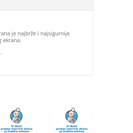
ana je najbrže i najsigurnije
g ekrana.
.