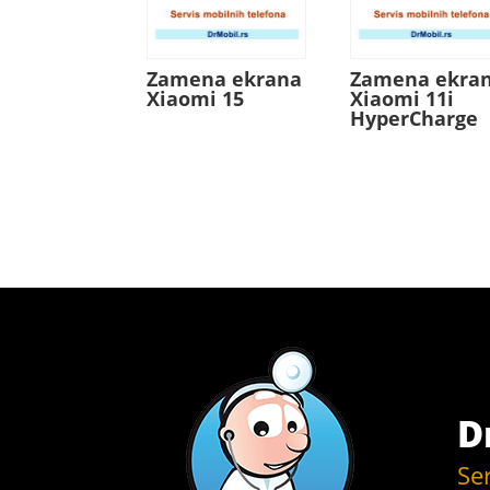
Zamena ekrana
Zamena ekra
Xiaomi 15
Xiaomi 11i
HyperCharge
D
Se