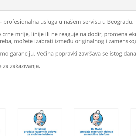
– profesionalna usluga u našem servisu u Beogradu.
crne mrlje, linije ili ne reaguje na dodir, promena ekr
treba, možete izabrati između originalnog i zamensko
mo garanciju. Većina popravki završava se istog dana
e za zakazivanje.