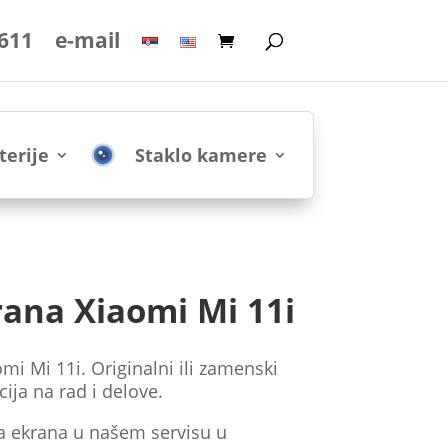
 611
e-mail
terije
Staklo kamere
ana Xiaomi Mi 11i
i Mi 11i. Originalni ili zamenski
ija na rad i delove.
a ekrana u našem servisu u