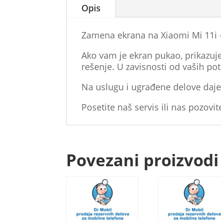
Opis
Zamena ekrana na Xiaomi Mi 11i 
Ako vam je ekran pukao, prikazuje 
rešenje. U zavisnosti od vaših po
Na uslugu i ugrađene delove daje
Posetite naš servis ili nas pozovit
Povezani proizvodi