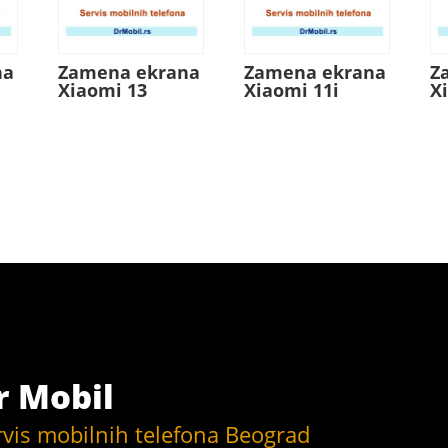
na
Zamena ekrana
Zamena ekrana
Z
Xiaomi 13
Xiaomi 11i
X
r Mobil
rvis mobilnih telefona Beograd