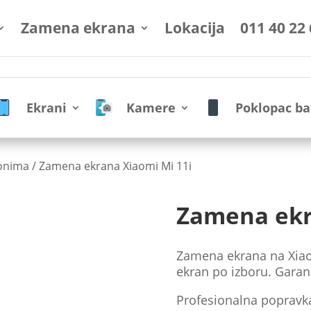
Zamena ekrana
Lokacija
011 40 22
Ekrani
Kamere
Poklopac ba
fonima
/ Zamena ekrana Xiaomi Mi 11i
Zamena ekr
Zamena ekrana na Xiaom
ekran po izboru. Garanc
Profesionalna popravk