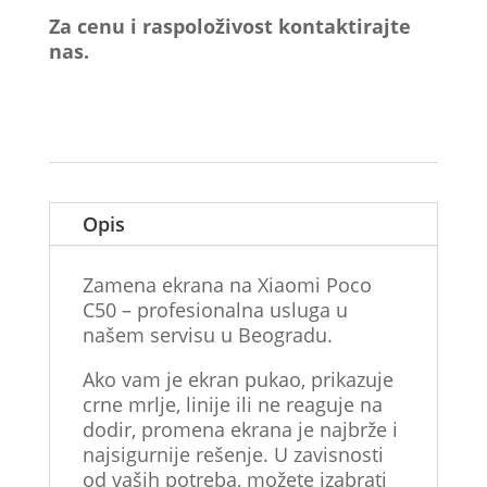
Za cenu i raspoloživost kontaktirajte
nas.
Opis
Zamena ekrana na Xiaomi Poco
C50 – profesionalna usluga u
našem servisu u Beogradu.
Ako vam je ekran pukao, prikazuje
crne mrlje, linije ili ne reaguje na
dodir, promena ekrana je najbrže i
najsigurnije rešenje. U zavisnosti
od vaših potreba, možete izabrati