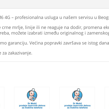
 4G – profesionalna usluga u našem servisu u Beog
crne mrlje, linije ili ne reaguje na dodir, promena ekr
treba, možete izabrati između originalnog i zamensko
mo garanciju. Većina popravki završava se istog dana
e za zakazivanje.