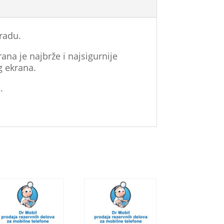
radu.
ana je najbrže i najsigurnije
g ekrana.
.