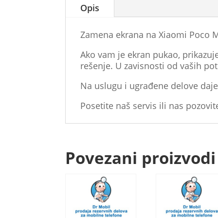
Opis
Zamena ekrana na Xiaomi Poco M6
Ako vam je ekran pukao, prikazuje 
rešenje. U zavisnosti od vaših po
Na uslugu i ugrađene delove daje
Posetite naš servis ili nas pozovit
Povezani proizvodi