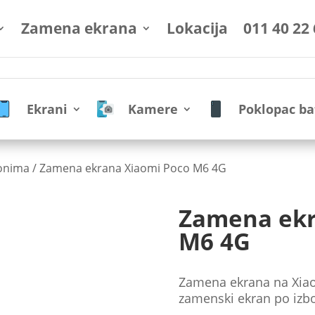
Zamena ekrana
Lokacija
011 40 22
Ekrani
Kamere
Poklopac ba
fonima
/ Zamena ekrana Xiaomi Poco M6 4G
Zamena ekr
M6 4G
Zamena ekrana na Xiaom
zamenski ekran po izbo