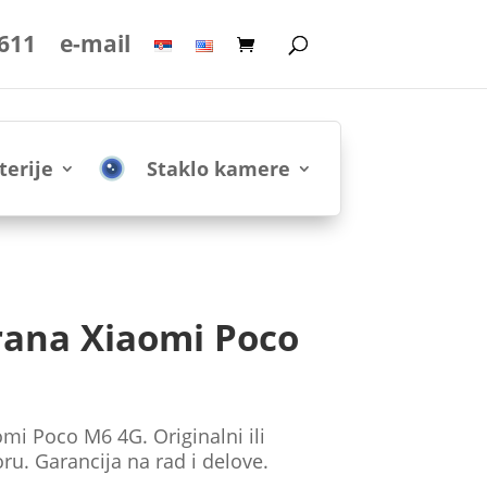
 611
e-mail
terije
Staklo kamere
ana Xiaomi Poco
i Poco M6 4G. Originalni ili
ru. Garancija na rad i delove.