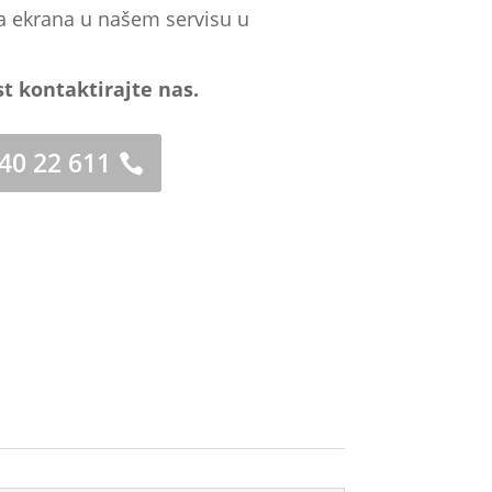
a ekrana u našem servisu u
st kontaktirajte nas.
 40 22 611