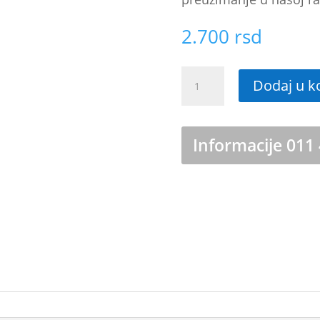
2.700
rsd
Originalna
Dodaj u k
baterija
za
Xiaomi
Redmi
Informacije 011
Note
8/8T
količina