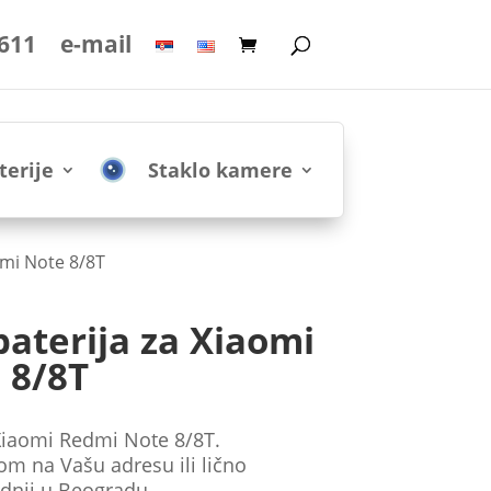
 611
e-mail
terije
Staklo kamere
dmi Note 8/8T
baterija za Xiaomi
 8/8T
 Xiaomi Redmi Note 8/8T.
om na Vašu adresu ili lično
dnji u Beogradu.