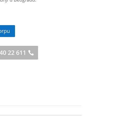
orpu
 40 22 611