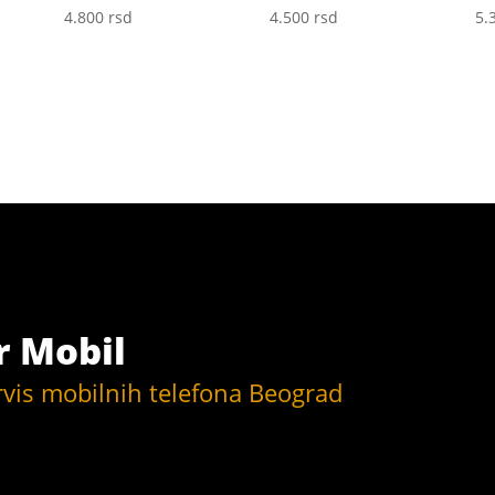
4.800
rsd
4.500
rsd
5.
r Mobil
rvis mobilnih telefona Beograd