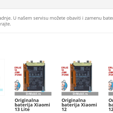
radnje. U našem servisu možete obaviti i zamenu bate
rajte.
Originalna
Originalna
O
baterija Xiaomi
baterija Xiaomi
b
13 Lite
12
1