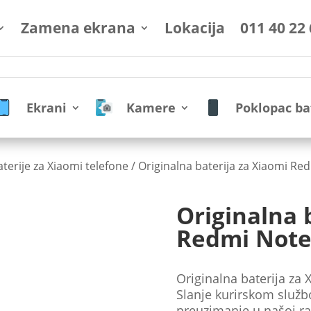
Zamena ekrana
Lokacija
011 40 22
Ekrani
Kamere
Poklopac ba
aterije za Xiaomi telefone
/ Originalna baterija za Xiaomi Re
Originalna 
Redmi Note
Originalna baterija za
Slanje kurirskom služb
preuzimanje u našoj ra