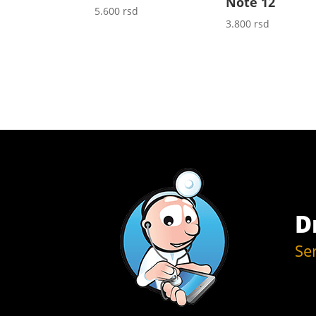
Note 12
5.600
rsd
3.800
rsd
D
Se