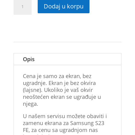
Originalni
Dodaj u korpu
LCD
ekran
Samsung
S23FE
(S711)
količina
Opis
Cena je samo za ekran, bez
ugradnje. Ekran je bez okvira
(lajsne). Ukoliko je vaš okvir
neoštećen ekran se ugrađuje u
njega.
U našem servisu možete obaviti i
zamenu ekrana za Samsung S23
FE, za cenu sa ugradnjom nas