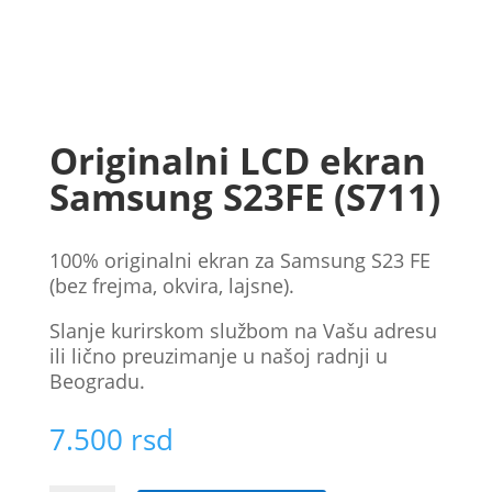
Originalni LCD ekran
Samsung S23FE (S711)
100% originalni ekran za Samsung S23 FE
(bez frejma, okvira, lajsne).
Slanje kurirskom službom na Vašu adresu
ili lično preuzimanje u našoj radnji u
Beogradu.
7.500
rsd