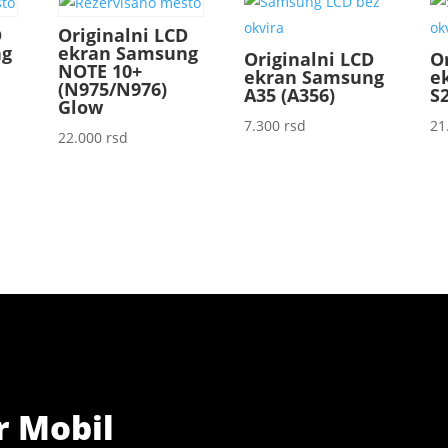
D
Originalni LCD
ng
ekran Samsung
Originalni LCD
O
NOTE 10+
ekran Samsung
e
(N975/N976)
A35 (A356)
S2
Glow
7.300
rsd
21
22.000
rsd
r Mobil