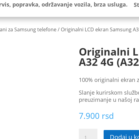
S
ani za Samsung telefone
/ Originalni LCD ekran Samsung A3
Originalni
A32 4G (A32
100% originalni ekran 
Slanje kurirskom služb
preuzimanje u našoj ra
7.900
rsd
Originalni
Dodaj u k
LCD