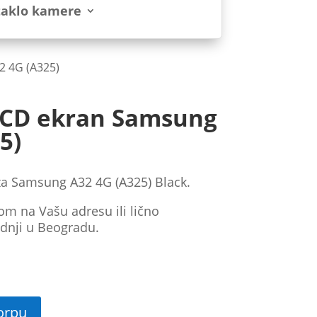
taklo kamere
2 4G (A325)
 LCD ekran Samsung
5)
za Samsung A32 4G (A325) Black.
om na Vašu adresu ili lično
dnji u Beogradu.
orpu