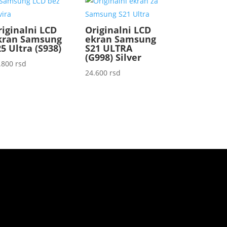
riginalni LCD
Originalni LCD
kran Samsung
ekran Samsung
5 Ultra (S938)
S21 ULTRA
(G998) Silver
.800
rsd
24.600
rsd