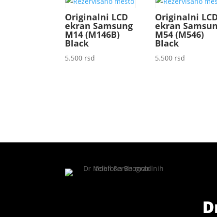
Originalni LCD
Originalni LC
ekran Samsung
ekran Samsu
M14 (M146B)
M54 (M546)
Black
Black
5.500
rsd
5.500
rsd
D