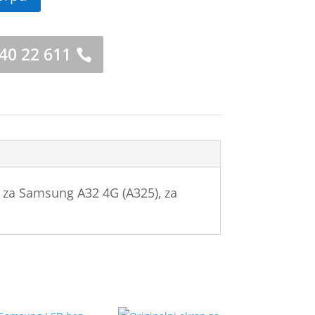
 40 22 611
 za Samsung A32 4G (A325), za