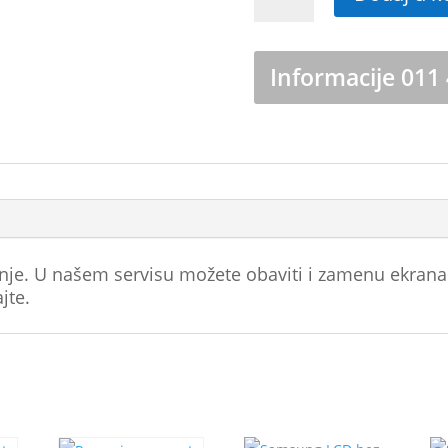
ekran
Samsung
A32
Informacije 011
4G
(A325)
količina
nje. U našem servisu možete obaviti i zamenu ekrana
jte.