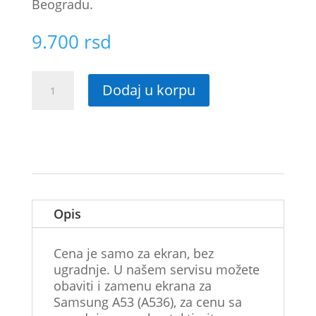
Beogradu.
9.700
rsd
Originalni
Dodaj u korpu
LCD
ekran
Samsung
A53
(A536)
količina
Opis
Cena je samo za ekran, bez
ugradnje. U našem servisu možete
obaviti i zamenu ekrana za
Samsung A53 (A536), za cenu sa