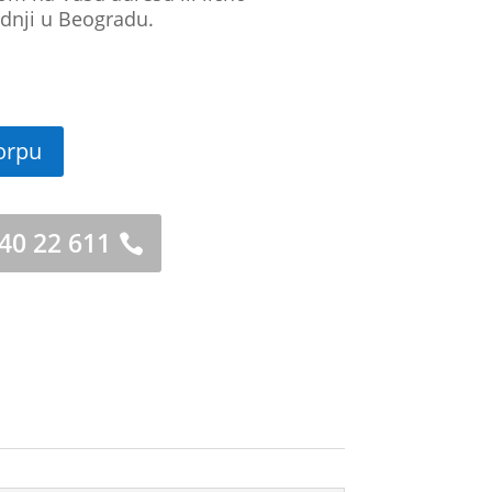
dnji u Beogradu.
orpu
 40 22 611