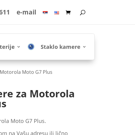
 611
e-mail
terije
Staklo kamere
 Motorola Moto G7 Plus
ere za Motorola
us
rola Moto G7 Plus.
om na Vašu adresu ili lično