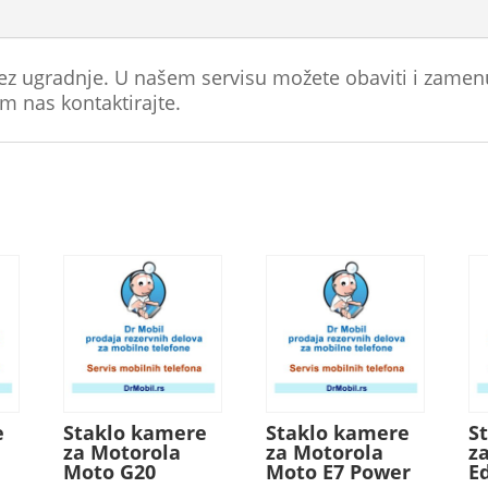
ez ugradnje. U našem servisu možete obaviti i zamen
 nas kontaktirajte.
e
Staklo kamere
Staklo kamere
S
za Motorola
za Motorola
z
Moto G20
Moto E7 Power
E