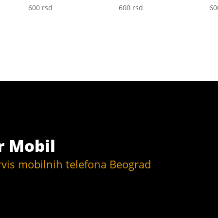
600
rsd
600
rsd
6
r Mobil
rvis mobilnih telefona Beograd