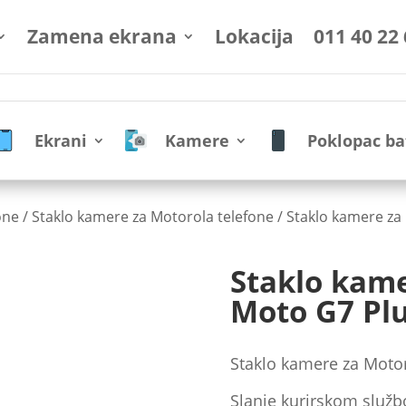
Zamena ekrana
Lokacija
011 40 22
Ekrani
Kamere
Poklopac ba
one
/
Staklo kamere za Motorola telefone
/ Staklo kamere za
Staklo kam
Moto G7 Pl
Staklo kamere za Moto
Slanje kurirskom služb