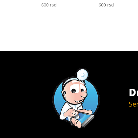
600
rsd
600
rsd
D
Se