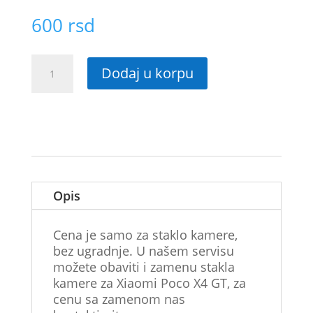
600
rsd
Staklo
Dodaj u korpu
kamere
za
Xiaomi
Poco
X4
GT
količina
Opis
Cena je samo za staklo kamere,
bez ugradnje. U našem servisu
možete obaviti i zamenu stakla
kamere za Xiaomi Poco X4 GT, za
cenu sa zamenom nas