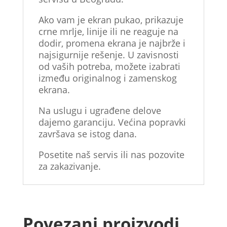
Ako vam je ekran pukao, prikazuje
crne mrlje, linije ili ne reaguje na
dodir, promena ekrana je najbrže i
najsigurnije rešenje. U zavisnosti
od vaših potreba, možete izabrati
između originalnog i zamenskog
ekrana.
Na uslugu i ugrađene delove
dajemo garanciju. Većina popravki
završava se istog dana.
Posetite naš servis ili nas pozovite
za zakazivanje.
Povezani proizvodi