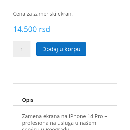
Cena za zamenski ekran:
14.500
rsd
Zamena
Dodaj u korpu
ekrana
iPhone
14
Pro
količina
Opis
Zamena ekrana na iPhone 14 Pro –
profesionalna usluga u našem
servisu u Beogradu.