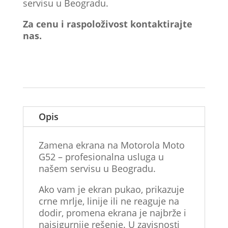
servisu u Beogradu.
Za cenu i raspoloživost kontaktirajte
nas.
Opis
Zamena ekrana na Motorola Moto
G52 – profesionalna usluga u
našem servisu u Beogradu.
Ako vam je ekran pukao, prikazuje
crne mrlje, linije ili ne reaguje na
dodir, promena ekrana je najbrže i
najsigurnije rešenje. U zavisnosti