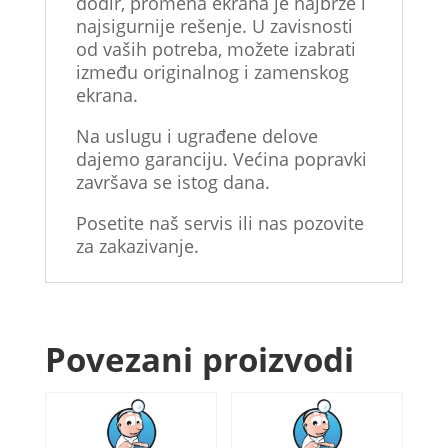
dodir, promena ekrana je najbrže i
najsigurnije rešenje. U zavisnosti
od vaših potreba, možete izabrati
između originalnog i zamenskog
ekrana.
Na uslugu i ugrađene delove
dajemo garanciju. Većina popravki
završava se istog dana.
Posetite naš servis ili nas pozovite
za zakazivanje.
Povezani proizvodi